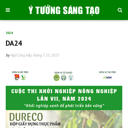
2024
DA24
by
Ngô Công Hậu
tháng 5 25, 2025