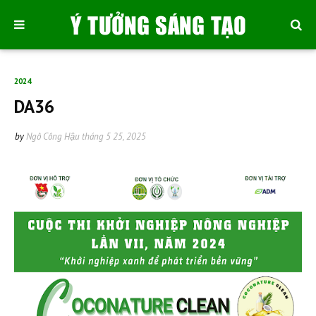
2024
DA36
by
Ngô Công Hậu
tháng 5 25, 2025